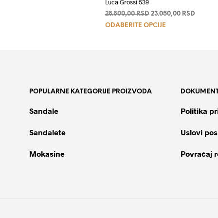
Luca Grossi 539
Originalna
Trenut
28.800,00
RSD
23.050,00
RSD
Ovaj
cena
cena
ODABERITE OPCIJE
je
je:
proizvod
bila:
23.050,
ima
28.800,00 RSD.
više
varijanti.
Opcije
POPULARNE KATEGORIJE PROIZVODA
DOKUMENT
mogu
biti
Sandale
Politika pr
izabrane
na
Sandalete
Uslovi pos
stranici
proizvoda.
Mokasine
Povraćaj 