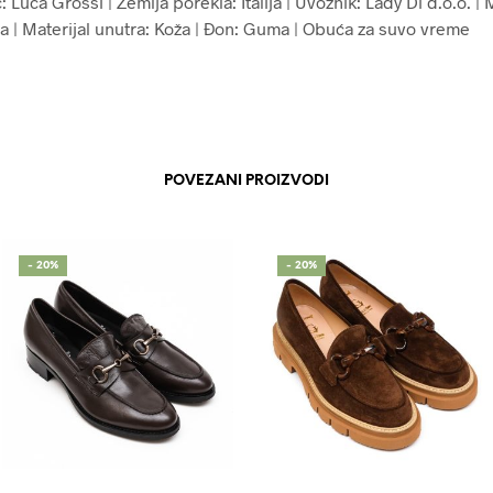
 Luca Grossi | Zemlja porekla: Italija | Uvoznik: Lady Di d.o.o. | 
ža | Materijal unutra: Koža | Đon: Guma | Obuća za suvo vreme
POVEZANI PROIZVODI
- 20%
- 20%