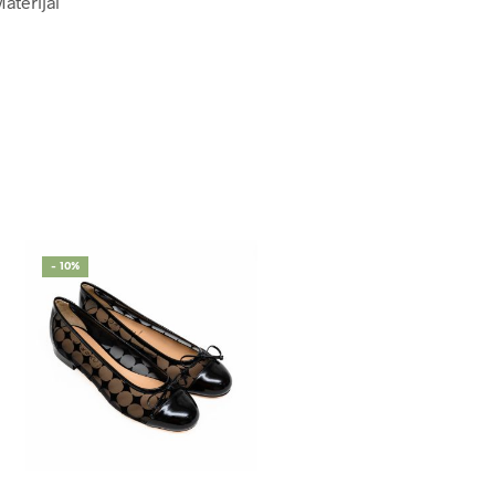
Materijal
- 10%