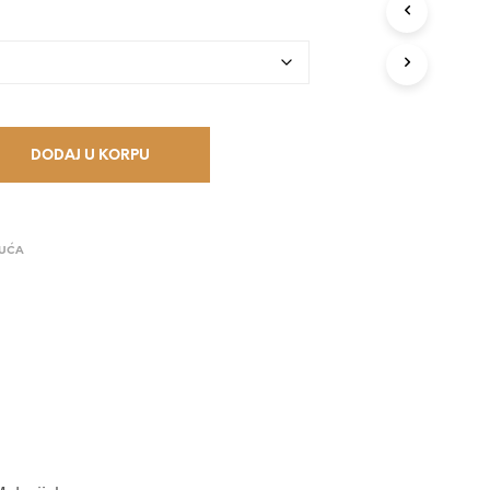
V
O
D
A
U
K
O
R
DODAJ U KORPU
P
I
.
UĆA