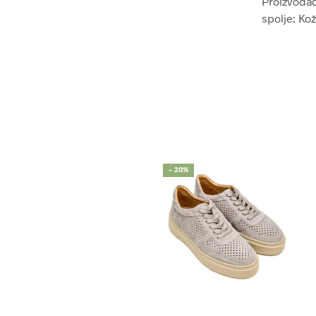
Proizvođač:
spolje: Ko
- 20%