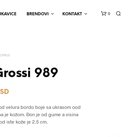
0
UKAVICE
BRENDOVI
KONTAKT
CIPELE
rossi 989
N
RSD
E
M
A
 od velura bordo boje sa ukrasom ood
P
ena je kožom. Đon je od gume a visina
R
d iste kože je 2.5 cm.
O
I
Z