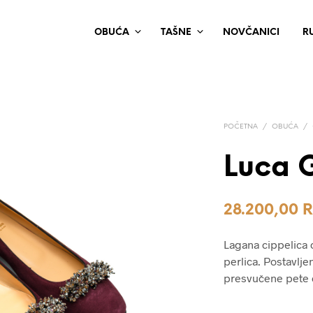
OBUĆA
TAŠNE
NOVČANICI
R
POČETNA
/
OBUĆA
/
Luca G
28.200,00
Lagana cippelica
perlica. Postavlj
presvučene pete o