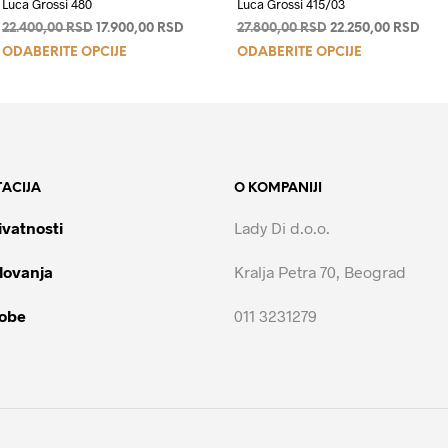
Luca Grossi 480
Luca Grossi 415/03
na
Originalna
Trenutna
Originalna
Tren
22.400,00
RSD
17.900,00
RSD
27.800,00
RSD
22.250,00
RSD
Ovaj
Ovaj
cena
cena
cena
cen
ODABERITE OPCIJE
ODABERITE OPCIJE
je
je:
je
je:
proizvod
proizvod
00 RSD.
bila:
17.900,00 RSD.
bila:
22.2
ima
ima
22.400,00 RSD.
27.800,00 RSD.
više
više
varijanti.
varijanti.
Opcije
Opcije
ACIJA
O KOMPANIJI
mogu
mogu
biti
biti
ivatnosti
Lady Di d.o.o.
izabrane
izabrane
na
na
lovanja
Kralja Petra 70, Beograd
stranici
stranici
proizvoda.
proizvoda.
robe
011 3231279