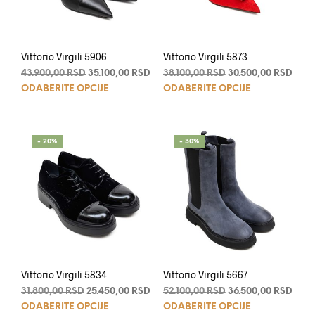
na
na
stranici
stran
proizvoda.
proi
Vittorio Virgili 5906
Vittorio Virgili 5873
Originalna
Trenutna
Originalna
Tren
43.900,00
RSD
35.100,00
RSD
38.100,00
RSD
30.500,00
RSD
Ovaj
Ovaj
cena
cena
cena
cena
ODABERITE OPCIJE
ODABERITE OPCIJE
je
je:
je
je:
proizvod
proi
bila:
35.100,00 RSD.
bila:
30.5
ima
ima
43.900,00 RSD.
38.100,00 RSD.
više
više
- 20%
- 30%
varijanti.
varij
Opcije
Opci
mogu
mog
biti
biti
izabrane
izab
na
na
stranici
stran
proizvoda.
proi
Vittorio Virgili 5834
Vittorio Virgili 5667
Originalna
Trenutna
Originalna
Tren
31.800,00
RSD
25.450,00
RSD
52.100,00
RSD
36.500,00
RSD
Ovaj
Ovaj
cena
cena
cena
cena
ODABERITE OPCIJE
ODABERITE OPCIJE