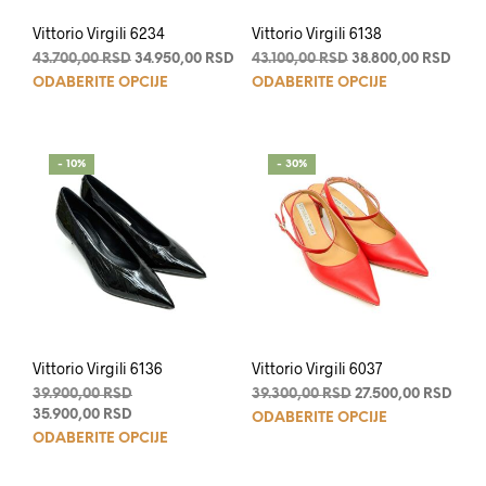
Vittorio Virgili 6234
Vittorio Virgili 6138
Originalna
Trenutna
Originalna
Tren
43.700,00
RSD
34.950,00
RSD
43.100,00
RSD
38.800,00
RSD
Ovaj
Ovaj
cena
cena
cena
cena
ODABERITE OPCIJE
ODABERITE OPCIJE
je
je:
je
je:
proizvod
proi
bila:
34.950,00 RSD.
bila:
38.8
ima
ima
43.700,00 RSD.
43.100,00 RSD.
više
više
- 10%
- 30%
varijanti.
varij
Opcije
Opci
mogu
mog
biti
biti
izabrane
izab
na
na
stranici
stran
proizvoda.
proi
Vittorio Virgili 6136
Vittorio Virgili 6037
Originalna
Originalna
Tren
39.900,00
RSD
39.300,00
RSD
27.500,00
RSD
Ovaj
cena
Trenutna
cena
cen
35.900,00
RSD
ODABERITE OPCIJE
Ovaj
je
cena
je
je:
proi
ODABERITE OPCIJE
bila:
je:
bila:
27.5
proizvod
ima
39.900,00 RSD.
35.900,00 RSD.
39.300,00 RSD.
ima
više