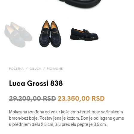
POČETNA
/
OBUĆA
/
MOKASINE
Luca Grossi 838
Originalna
Trenutna
29.200,00
RSD
23.350,00
RSD
cena
cena
Mokasina izrađena od velur kože crno-teget boje sa šnalicom
je
je:
braon-bež boje. Postavljena je kožom. Đon je od lagane gume
u prednjem delu 2.5 cm, a u predelu pepte je 3.5 cm.
bila:
23.350,0