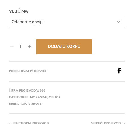
29.200,00 RSD.
VELIČINA
DODAJ U KORPU
PODELI OVAJ PROIZVOD
ŠIFRA PROIZVODA:
838
KATEGORIJE:
MOKASINE
,
OBUĆA
BREND:
LUCA GROSSI
PRETHODNI PROIZVOD
SLEDEĆI PROIZVOD