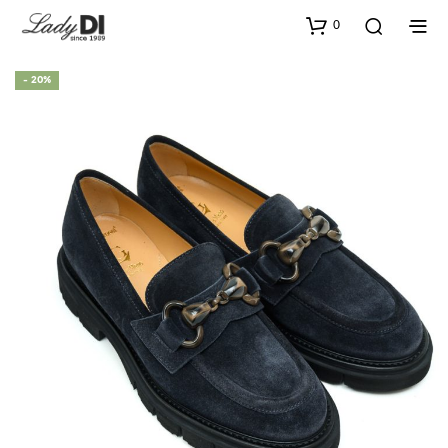
0
- 20%