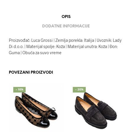
OPIS
DODATNE INFORMACIJE
Proizvođač: Luca Grossi | Zemlja porekla: Italija | Uvoznik: Lady
Di d.o.o. | Materijal spolje: Koža | Materijal unutra: Koža | Đon:
Guma | Obuća za suvo vreme
POVEZANI PROIZVODI
- 10%
- 20%