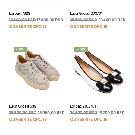
Lorbac 7823
Luca Grossi 303/01
Originalna
Trenutna
Originalna
Tren
19.800,00
RSD
17.800,00
RSD
25.500,00
RSD
20.400,00
RSD
Ovaj
Ovaj
cena
cena
cena
cen
ODABERITE OPCIJE
ODABERITE OPCIJE
je
je:
je
je:
proizvod
proi
bila:
17.800,00 RSD.
bila:
20.4
ima
ima
19.800,00 RSD.
25.500,00 RSD.
više
više
- 20%
- 20%
varijanti.
varij
Opcije
Opci
mogu
mog
biti
biti
izabrane
izab
na
na
stranici
stran
proizvoda.
proi
Luca Grossi 539
Lorbac 7162/01
Originalna
Trenutna
Originalna
Tren
28.800,00
RSD
23.050,00
RSD
24.600,00
RSD
19.700,00
RSD
Ovaj
Ovaj
cena
cena
cena
cena
ODABERITE OPCIJE
ODABERITE OPCIJE
je
je:
je
je:
proizvod
proi
bila:
23.050,00 RSD.
bila:
19.70
ima
ima