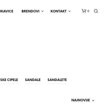
0
UKAVICE
BRENDOVI
KONTAKT
N
E
M
SKE CIPELE
SANDALE
SANDALETE
A
P
R
O
I
Z