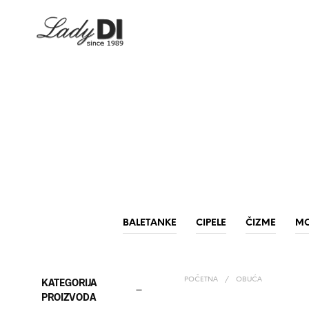
BALETANKE
CIPELE
ČIZME
MO
POČETNA
/
OBUĆA
KATEGORIJA
PROIZVODA