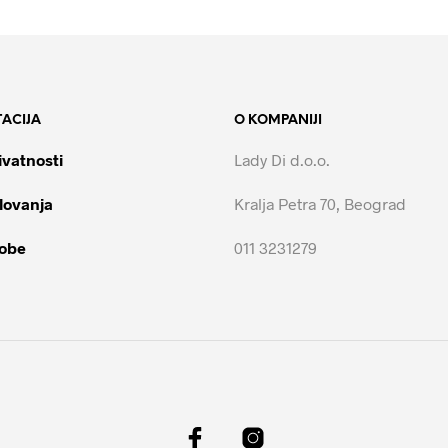
ACIJA
O KOMPANIJI
ivatnosti
Lady Di d.o.o.
lovanja
Kralja Petra 70, Beograd
robe
011 3231279