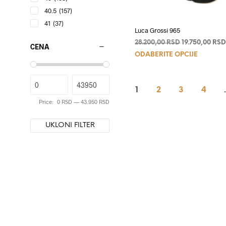
40.5
(157)
proizvo
41
(37)
Luca Grossi 965
Originalna
28.200,00
RSD
19.750,00
RS
CENA
Ovaj
cena
ODABERITE OPCIJE
je
proizvo
bila:
ima
28.200,00 RSD
više
1
2
3
4
varijanti
Price:
0 RSD
—
43.950 RSD
Opcije
mogu
UKLONI FILTER
biti
izabran
na
stranici
proizvo