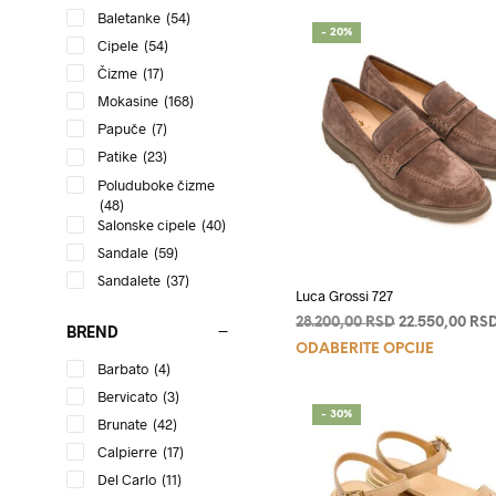
Baletanke
(54)
- 20%
Cipele
(54)
Čizme
(17)
Mokasine
(168)
Papuče
(7)
Patike
(23)
Poluduboke čizme
(48)
Salonske cipele
(40)
Sandale
(59)
Sandalete
(37)
Luca Grossi 727
Originalna
28.200,00
RSD
22.550,00
RS
BREND
Ovaj
cena
ODABERITE OPCIJE
je
Barbato
(4)
proizvo
bila:
ima
Bervicato
(3)
28.200,00 RSD
- 30%
više
Brunate
(42)
varijanti
Calpierre
(17)
Opcije
Del Carlo
(11)