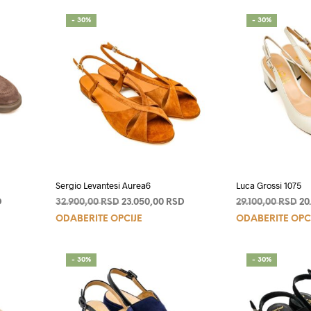
- 30%
- 30%
Sergio Levantesi Aurea6
Luca Grossi 1075
Trenutna
Originalna
Trenutna
Or
D
32.900,00
RSD
23.050,00
RSD
29.100,00
RSD
20
Ovaj
cena
cena
cena
ce
ODABERITE OPCIJE
ODABERITE OPC
je:
je
je:
je
d
proizvod
22.550,00 RSD.
bila:
23.050,00 RSD.
bi
ima
.
32.900,00 RSD.
29
- 30%
- 30%
više
.
varijanti.
Opcije