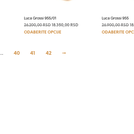
da.
proizvoda.
Luca Grossi 955/01
Luca Grossi 955
Trenutna
Originalna
Trenutna
Or
D
26.200,00
RSD
18.350,00
RSD
26.900,00
RSD
18
Ovaj
cena
cena
cena
c
ODABERITE OPCIJE
ODABERITE OPC
je:
je
je:
je
d
proizvod
19.750,00 RSD.
bila:
18.350,00 RSD.
bi
ima
.
26.200,00 RSD.
26
više
…
40
41
42
→
.
varijanti.
Opcije
mogu
biti
e
izabrane
na
stranici
da.
proizvoda.