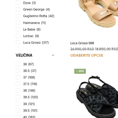
mogu
Dyva
(3)
biti
Green George
(4)
izabran
Guglielmo Rotta
(42)
na
Halmanera
(11)
stranici
Le Babe
(6)
proizvo
Lorbac
(9)
Luca Grossi
(317)
Luca Grossi 998
Mara Bini
(24)
Originalna
26.900,00
RSD
18.850,00
RS
Ovaj
cena
VELIČINA
Roberto Festa
(8)
ODABERITE OPCIJE
je
proizvo
Sergio Levantesi
(4)
36
(67)
bila:
ima
Tosca Blu
(1)
26.900,00 RSD
36.5
(37)
- 30%
više
Vic Matie
(12)
37
(168)
varijanti
Virginia srl
(3)
37.5
(118)
Opcije
Vittorio Virgili
(18)
38
(146)
mogu
38.5
(120)
biti
39
(121)
izabran
39.5
(151)
na
40
(183)
stranici