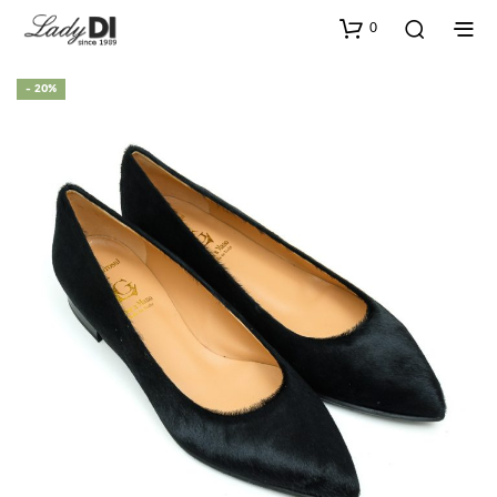
0
- 20%