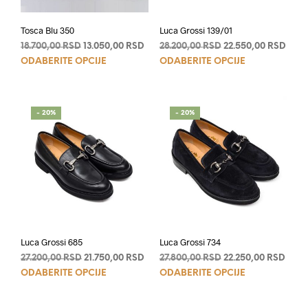
Tosca Blu 350
Luca Grossi 139/01
Originalna
Trenutna
Originalna
Tren
18.700,00
RSD
13.050,00
RSD
28.200,00
RSD
22.550,00
RSD
Ovaj
Ovaj
cena
cena
cena
cena
ODABERITE OPCIJE
ODABERITE OPCIJE
je
je:
je
je:
proizvod
proi
bila:
13.050,00 RSD.
bila:
22.55
ima
ima
18.700,00 RSD.
28.200,00 RSD.
više
više
- 20%
- 20%
varijanti.
varij
Opcije
Opci
mogu
mog
biti
biti
izabrane
izab
na
na
stranici
stran
proizvoda.
proi
Luca Grossi 685
Luca Grossi 734
Originalna
Trenutna
Originalna
Tren
27.200,00
RSD
21.750,00
RSD
27.800,00
RSD
22.250,00
RSD
Ovaj
Ovaj
cena
cena
cena
cena
ODABERITE OPCIJE
ODABERITE OPCIJE
je
je:
je
je:
proizvod
proi
bila:
21.750,00 RSD.
bila:
22.25
ima
ima