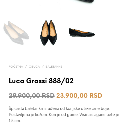
POČETNA
/
OBUĆA
/
BALETANKE
Luca Grossi 888/02
Originalna
Trenutna
29.900,00
RSD
23.900,00
RSD
cena
cena
Špicasta baletanka izrađena od konjske dlake crne boje.
je
je:
Postavljena je kožom. Đon je od gume. Visina slagane pete je
1.5 cm.
bila:
23.900,0