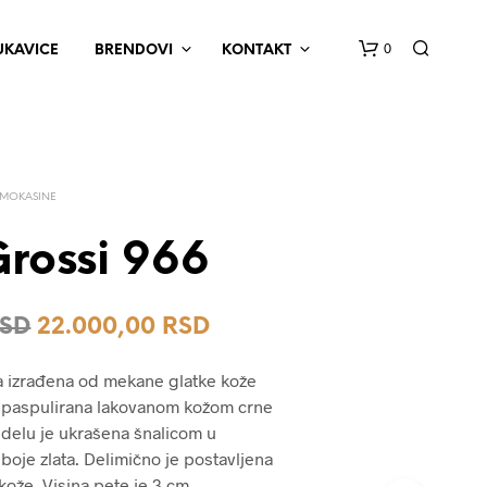
0
UKAVICE
BRENDOVI
KONTAKT
MOKASINE
Grossi 966
N
Originalna
Trenutna
SD
22.000,00
RSD
E
M
cena
cena
A
a izrađena od mekane glatke kože
P
je
je:
e paspulirana lakovanom kožom crne
R
bila:
22.000,00 RSD.
delu je ukrašena šnalicom u
O
I
 boje zlata. Delimično je postavljena
27.500,00 RSD.
Z
kože. Visina pete je 3 cm.