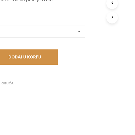
V
O
D
A
U
K
O
R
P
I
DODAJ U KORPU
.
,
OBUĆA