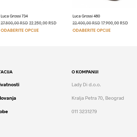
Luca Grossi 734
Luca Grossi 480
a
Originalna
Trenutna
Originalna
Tren
27.800,00
RSD
22.250,00
RSD
22.400,00
RSD
17.900,00
RSD
Ovaj
Ovaj
cena
cena
cena
cen
ODABERITE OPCIJE
ODABERITE OPCIJE
je
je:
je
je:
proizvod
proizvod
0 RSD.
bila:
22.250,00 RSD.
bila:
17.9
ima
ima
27.800,00 RSD.
22.400,00 RSD.
više
više
varijanti.
varijanti.
Opcije
Opcije
ACIJA
O KOMPANIJI
mogu
mogu
biti
biti
ivatnosti
Lady Di d.o.o.
izabrane
izabrane
na
na
lovanja
Kralja Petra 70, Beograd
stranici
stranici
proizvoda.
proizvoda.
robe
011 3231279