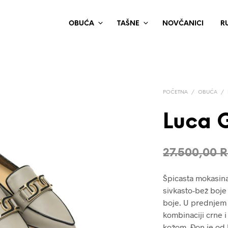
OBUĆA
TAŠNE
NOVČANICI
R
POČETNA
/
OBUĆA
/
Luca 
27.500,00
R
Špicasta mokasin
sivkasto-bež boj
boje. U prednjem 
kombinaciji crne i
kožom. Đon je od 