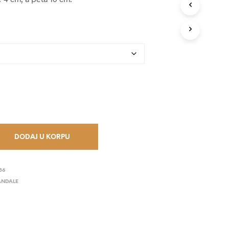
V
O
D
A
U
K
O
R
P
I
.
DODAJ U KORPU
36
ANDALE