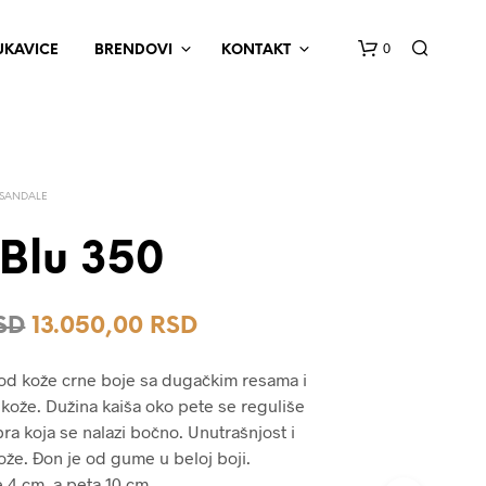
0
UKAVICE
BRENDOVI
KONTAKT
SANDALE
 Blu 350
N
Originalna
Trenutna
SD
13.050,00
RSD
E
M
cena
cena
A
od kože crne boje sa dugačkim resama i
P
je
je:
kože. Dužina kaiša oko pete se reguliše
R
bila:
13.050,00 RSD.
ra koja se nalazi bočno. Unutrašnjost i
O
I
ože. Đon je od gume u beloj boji.
18.700,00 RSD.
Z
e 4 cm, a peta 10 cm.