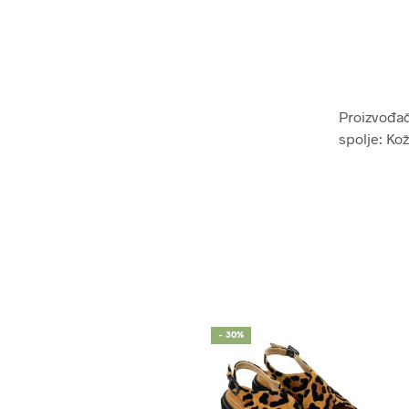
Proizvođač:
spolje: Ko
- 30%