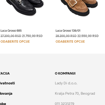
Luca Grossi 685
Luca Grossi 139/01
a
Originalna
Trenutna
Originalna
Tren
27.200,00
RSD
21.750,00
RSD
28.200,00
RSD
22.550,00
RSD
Ovaj
Ovaj
cena
cena
cena
cen
ODABERITE OPCIJE
ODABERITE OPCIJE
je
je:
je
je:
proizvod
proizvod
00 RSD.
bila:
21.750,00 RSD.
bila:
22.5
ima
ima
27.200,00 RSD.
28.200,00 RSD.
više
više
varijanti.
varijanti.
Opcije
Opcije
ACIJA
O KOMPANIJI
mogu
mogu
biti
biti
ivatnosti
Lady Di d.o.o.
izabrane
izabrane
na
na
lovanja
Kralja Petra 70, Beograd
stranici
stranici
proizvoda.
proizvoda.
robe
011 3231279