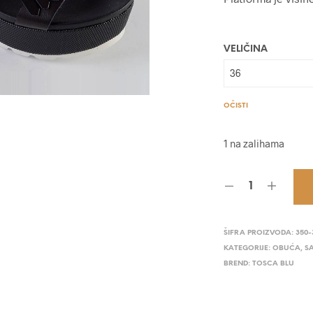
VELIČINA
OČISTI
1 na zalihama
ŠIFRA PROIZVODA:
350-
KATEGORIJE:
OBUĆA
,
S
BREND:
TOSCA BLU