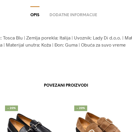
OPIS
DODATNE INFORMACIJE
 Tosca Blu | Zemlja porekla: Italija | Uvoznik: Lady Di d.o.o. | Mat
ža | Materijal unutra: Koža | Đon: Guma | Obuća za suvo vreme
POVEZANI PROIZVODI
- 20%
- 20%