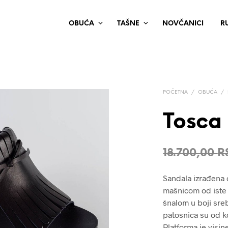
OBUĆA
TAŠNE
NOVČANICI
R
POČETNA
/
OBUĆA
/
Tosca
18.700,00
R
Sandala izrađena 
mašnicom od iste 
šnalom u boji sreb
patosnica su od k
Platforma je visin