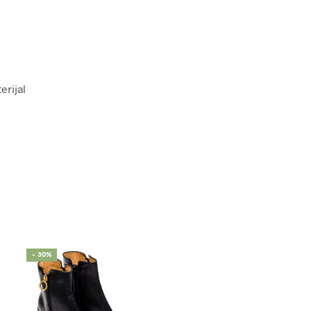
erijal
- 30%