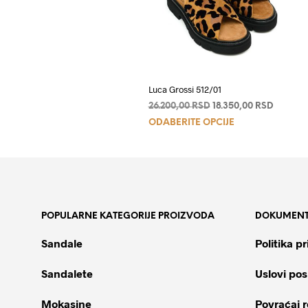
Luca Grossi 512/01
Originalna
Trenutn
26.200,00
RSD
18.350,00
RSD
Ovaj
cena
cena
ODABERITE OPCIJE
je
je:
proizvod
bila:
18.350,
ima
26.200,00 RSD.
više
varijanti.
Opcije
POPULARNE KATEGORIJE PROIZVODA
DOKUMENT
mogu
biti
Sandale
Politika pr
izabrane
na
Sandalete
Uslovi pos
stranici
proizvoda.
Mokasine
Povraćaj 