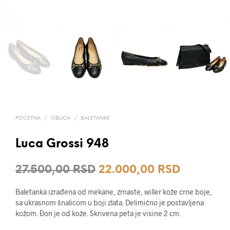
POČETNA
/
OBUĆA
/
BALETANKE
Luca Grossi 948
Originalna
Trenutna
27.500,00
RSD
22.000,00
RSD
cena
cena
Baletanka izrađena od mekane, zrnaste, willer kože crne boje,
je
je:
sa ukrasnom šnalicom u boji zlata. Delimično je postavljena
kožom. Đon je od kože. Skrivena peta je visine 2 cm.
bila:
22.000,0