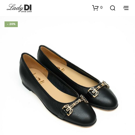
0
- 20%