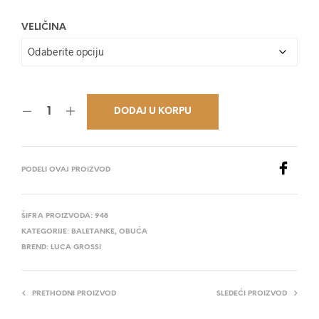
27.500,00 RSD.
VELIČINA
DODAJ U KORPU
PODELI OVAJ PROIZVOD
ŠIFRA PROIZVODA:
948
KATEGORIJE:
BALETANKE
,
OBUĆA
BREND:
LUCA GROSSI
PRETHODNI PROIZVOD
SLEDEĆI PROIZVOD