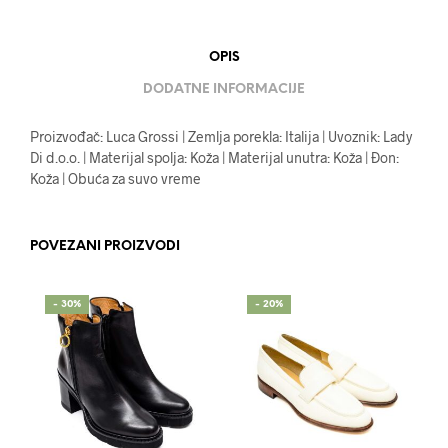
OPIS
DODATNE INFORMACIJE
Proizvođač: Luca Grossi | Zemlja porekla: Italija | Uvoznik: Lady
Di d.o.o. | Materijal spolja: Koža | Materijal unutra: Koža | Đon:
Koža | Obuća za suvo vreme
POVEZANI PROIZVODI
- 30%
- 20%