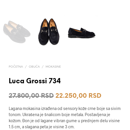
POČETNA
/
OBUĆA
/
MOKASINE
Luca Grossi 734
Originalna
Trenutna
27.800,00
RSD
22.250,00
RSD
cena
cena
Lagana mokasina izrađena od sensory kože crne boje sa sivim
je
je:
tonom. Ukrašena je šnalicom boje metala. Postavljena je
kožom. Đon je od lagane vibran gume u prednjem delu visine
bila:
22.250,0
1.5 cm, a slagana peta je visine 3 cm.