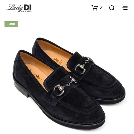
0
- 20%