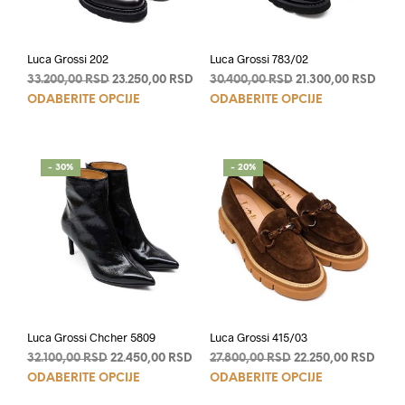
Luca Grossi 202
Luca Grossi 783/02
Originalna
Trenutna
Originalna
Tren
33.200,00
RSD
23.250,00
RSD
30.400,00
RSD
21.300,00
RSD
Ovaj
Ovaj
cena
cena
cena
cena
ODABERITE OPCIJE
ODABERITE OPCIJE
je
je:
je
je:
proizvod
proi
bila:
23.250,00 RSD.
bila:
21.30
ima
ima
33.200,00 RSD.
30.400,00 RSD.
više
više
- 30%
- 20%
varijanti.
varij
Opcije
Opci
mogu
mog
biti
biti
izabrane
izab
na
na
stranici
stran
proizvoda.
proi
Luca Grossi Chcher 5809
Luca Grossi 415/03
Originalna
Trenutna
Originalna
Tren
32.100,00
RSD
22.450,00
RSD
27.800,00
RSD
22.250,00
RSD
Ovaj
Ovaj
cena
cena
cena
cena
ODABERITE OPCIJE
ODABERITE OPCIJE
je
je:
je
je:
proizvod
proi