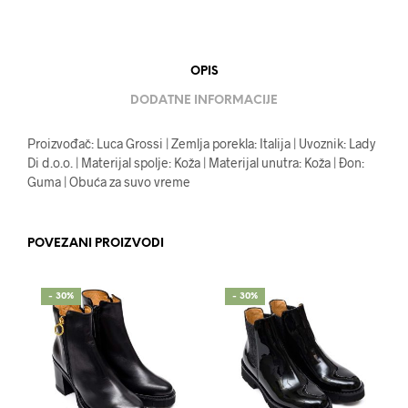
OPIS
DODATNE INFORMACIJE
Proizvođač: Luca Grossi | Zemlja porekla: Italija | Uvoznik: Lady
Di d.o.o. | Materijal spolje: Koža | Materijal unutra: Koža | Đon:
Guma | Obuća za suvo vreme
POVEZANI PROIZVODI
- 30%
- 30%