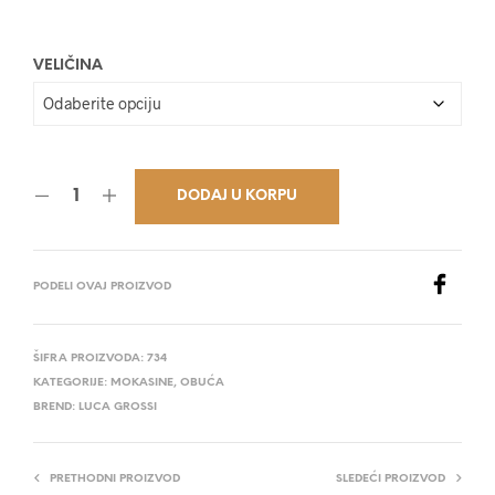
27.800,00 RSD.
VELIČINA
DODAJ U KORPU
PODELI OVAJ PROIZVOD
ŠIFRA PROIZVODA:
734
KATEGORIJE:
MOKASINE
,
OBUĆA
BREND:
LUCA GROSSI
PRETHODNI PROIZVOD
SLEDEĆI PROIZVOD