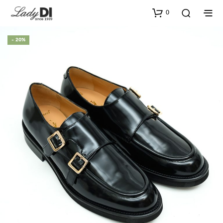
0
- 20%