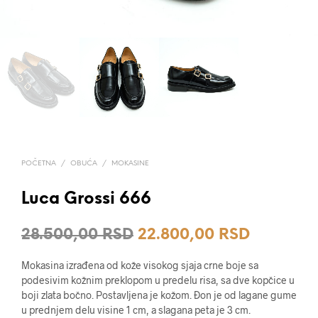
POČETNA
/
OBUĆA
/
MOKASINE
Luca Grossi 666
Originalna
Trenutna
28.500,00
RSD
22.800,00
RSD
cena
cena
Mokasina izrađena od kože visokog sjaja crne boje sa
je
je:
podesivim kožnim preklopom u predelu risa, sa dve kopčice u
boji zlata bočno. Postavljena je kožom. Đon je od lagane gume
bila:
22.800,0
u prednjem delu visine 1 cm, a slagana peta je 3 cm.