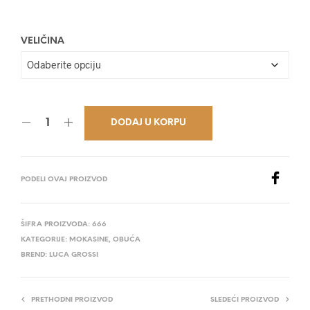
28.500,00 RSD.
VELIČINA
DODAJ U KORPU
PODELI OVAJ PROIZVOD
ŠIFRA PROIZVODA:
666
KATEGORIJE:
MOKASINE
,
OBUĆA
BREND:
LUCA GROSSI
PRETHODNI PROIZVOD
SLEDEĆI PROIZVOD