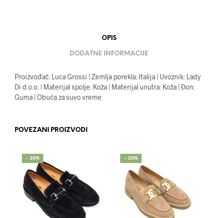
OPIS
DODATNE INFORMACIJE
Proizvođač: Luca Grossi | Zemlja porekla: Italija | Uvoznik: Lady
Di d.o.o. | Materijal spolje: Koža | Materijal unutra: Koža | Đon:
Guma | Obuća za suvo vreme
POVEZANI PROIZVODI
- 20%
- 20%