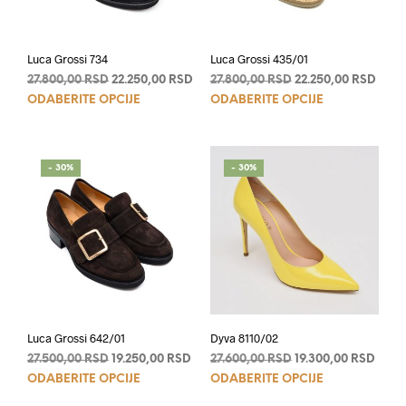
Luca Grossi 734
Luca Grossi 435/01
Originalna
Trenutna
Originalna
Tren
27.800,00
RSD
22.250,00
RSD
27.800,00
RSD
22.250,00
RSD
Ovaj
Ovaj
cena
cena
cena
cena
ODABERITE OPCIJE
ODABERITE OPCIJE
je
je:
je
je:
proizvod
proi
bila:
22.250,00 RSD.
bila:
22.25
ima
ima
27.800,00 RSD.
27.800,00 RSD.
više
više
- 30%
- 30%
varijanti.
varij
Opcije
Opci
mogu
mog
biti
biti
izabrane
izab
na
na
stranici
stran
proizvoda.
proi
Luca Grossi 642/01
Dyva 8110/02
Originalna
Trenutna
Originalna
Tren
27.500,00
RSD
19.250,00
RSD
27.600,00
RSD
19.300,00
RSD
Ovaj
Ovaj
cena
cena
cena
cena
ODABERITE OPCIJE
ODABERITE OPCIJE
je
je:
je
je:
proizvod
proi