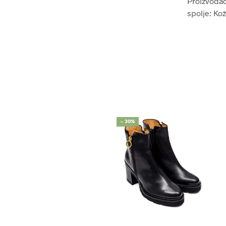
Proizvođač:
spolje: Ko
- 30%