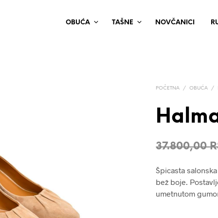
OBUĆA
TAŠNE
NOVČANICI
R
POČETNA
/
OBUĆA
/
Halma
37.800,00
R
Špicasta salonska
bež boje. Postavl
umetnutom gumom. 