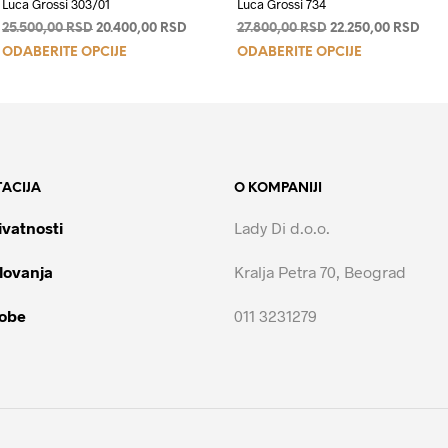
Luca Grossi 303/01
Luca Grossi 734
na
Originalna
Trenutna
Originalna
Tren
25.500,00
RSD
20.400,00
RSD
27.800,00
RSD
22.250,00
RSD
Ovaj
Ovaj
cena
cena
cena
cen
ODABERITE OPCIJE
ODABERITE OPCIJE
je
je:
je
je:
proizvod
proizvod
00 RSD.
bila:
20.400,00 RSD.
bila:
22.2
ima
ima
25.500,00 RSD.
27.800,00 RSD.
više
više
varijanti.
varijanti.
Opcije
Opcije
ACIJA
O KOMPANIJI
mogu
mogu
biti
biti
ivatnosti
Lady Di d.o.o.
izabrane
izabrane
na
na
lovanja
Kralja Petra 70, Beograd
stranici
stranici
proizvoda.
proizvoda.
robe
011 3231279