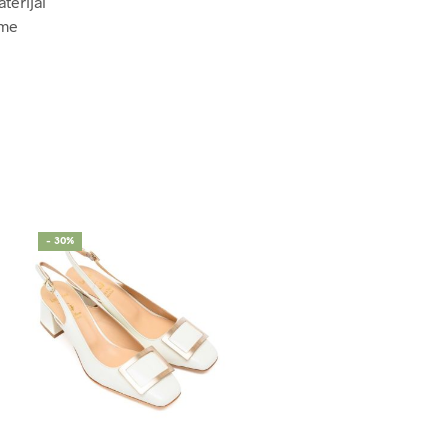
terijal
eme
- 30%