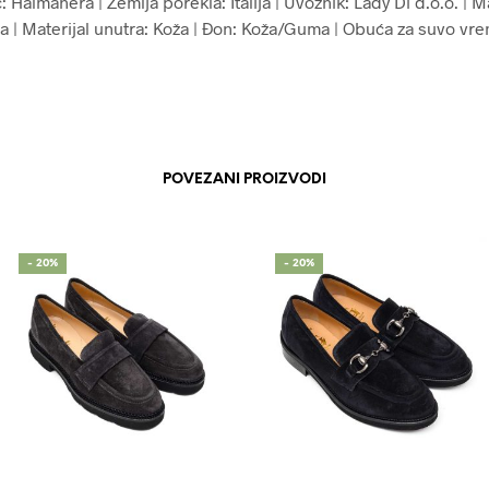
 Halmanera | Zemlja porekla: Italija | Uvoznik: Lady Di d.o.o. | Ma
ža | Materijal unutra: Koža | Đon: Koža/Guma | Obuća za suvo vr
POVEZANI PROIZVODI
- 20%
- 20%