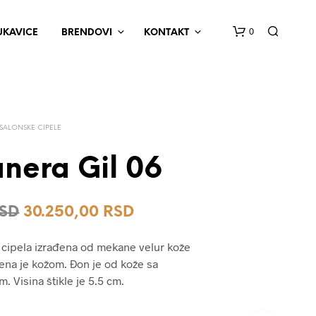
0
UKAVICE
BRENDOVI
KONTAKT
SALONSKE CIPELE
nera Gil 06
N
Originalna
Trenutna
SD
30.250,00
RSD
E
M
cena
cena
A
 cipela izrađena od mekane velur kože
P
je
je:
jena je kožom. Đon je od kože sa
R
bila:
30.250,00 RSD.
Visina štikle je 5.5 cm.
O
I
37.800,00 RSD.
Z