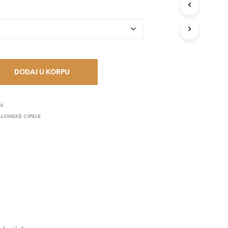
V
O
D
A
U
K
O
R
DODAJ U KORPU
P
I
.
06
ALONSKE CIPELE