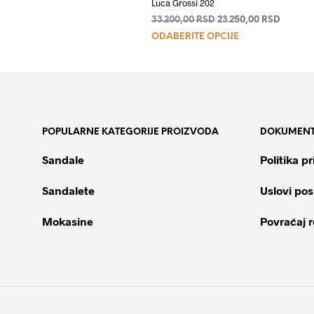
Luca Grossi 202
Originalna
Trenut
33.200,00
RSD
23.250,00
RSD
Ovaj
cena
cena
ODABERITE OPCIJE
je
je:
proizvod
bila:
23.250,
ima
33.200,00 RSD.
više
varijanti.
Opcije
POPULARNE KATEGORIJE PROIZVODA
DOKUMENT
mogu
biti
Sandale
Politika pr
izabrane
na
Sandalete
Uslovi pos
stranici
proizvoda.
Mokasine
Povraćaj 