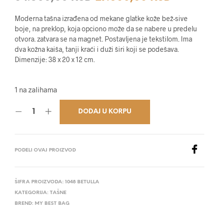
cena
cena
Moderna tašna izrađena od mekane glatke kože bež-sive
je
je:
boje, na preklop, koja opciono može da se nabere u predelu
otvora. zatvara se na magnet. Postavljena je tekstilom. Ima
bila:
27.600,0
dva kožna kaiša, tanji kraći i duži širi koji se podešava.
Dimenzije: 38 x 20 x 12 cm.
34.500,00 RSD.
1 na zalihama
DODAJ U KORPU
PODELI OVAJ PROIZVOD
ŠIFRA PROIZVODA:
1048 BETULLA
KATEGORIJA:
TAŠNE
BREND:
MY BEST BAG