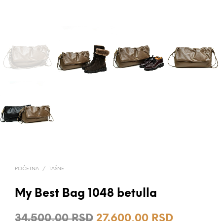
POČETNA
/
TAŠNE
My Best Bag 1048 betulla
Originalna
Trenutna
34.500,00
RSD
27.600,00
RSD