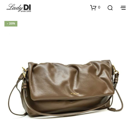
0
- 20%