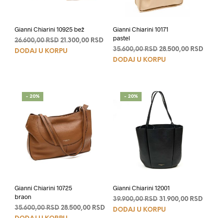
Gianni Chiarini 10925 bež
Gianni Chiarini 10171
pastel
Originalna
Trenutna
26.600,00
RSD
21.300,00
RSD
Originalna
Tren
cena
cena
35.600,00
RSD
28.500,00
RSD
DODAJ U KORPU
cena
cen
je
je:
DODAJ U KORPU
je
je:
bila:
21.300,00 RSD.
bila:
28.5
26.600,00 RSD.
35.600,00 RSD.
- 20%
- 20%
Gianni Chiarini 10725
Gianni Chiarini 12001
braon
Originalna
Tren
39.900,00
RSD
31.900,00
RSD
Originalna
Trenutna
35.600,00
RSD
28.500,00
RSD
cena
cen
DODAJ U KORPU
cena
cena
je
je: