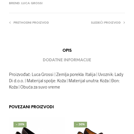
BREND:
LUCA GROSSI
PRETHODNI PROIZVOD
SLEDEĆI PROIZVOD
OPIS
DODATNE INFORMACIJE
Proizvođač: Luca Grossi | Zemlja porekla: Italija | Uvoznik: Lady
Di d.o.o. | Materijal spolje: Koža | Materijal unutra: Koža | Đon:
Koža | Obuća za suvo vreme
POVEZANI PROIZVODI
- 20%
- 30%