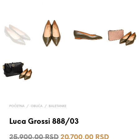
POČETNA
/
OBUĆA
/
BALETANKE
Luca Grossi 888/03
Originalna
Trenutna
25.900,00
RSD
20.700,00
RSD