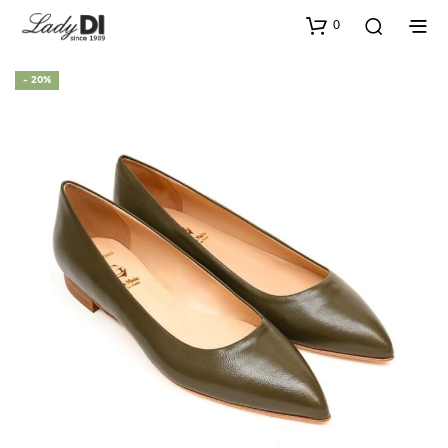
0
- 20%