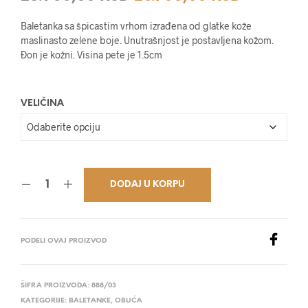
cena
cena
Baletanka sa špicastim vrhom izrađena od glatke kože
je
je:
maslinasto zelene boje. Unutrašnjost je postavljena kožom.
Đon je kožni. Visina pete je 1.5cm
bila:
20.700,0
25.900,00 RSD.
VELIČINA
DODAJ U KORPU
PODELI OVAJ PROIZVOD
ŠIFRA PROIZVODA:
888/03
KATEGORIJE:
BALETANKE
,
OBUĆA