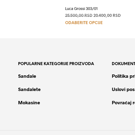
Luca Grossi 303/01
Originalna
Trenut
25.500,00
RSD
20.400,00
RSD
Ovaj
cena
cena
ODABERITE OPCIJE
je
je:
proizvod
bila:
20.400,
ima
25.500,00 RSD.
više
varijanti.
Opcije
POPULARNE KATEGORIJE PROIZVODA
DOKUMENT
mogu
biti
Sandale
Politika pr
izabrane
na
Sandalete
Uslovi pos
stranici
proizvoda.
Mokasine
Povraćaj 