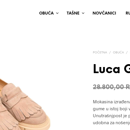
OBUĆA
TAŠNE
NOVČANICI
R
POČETNA
/
OBUĆA
/
Luca G
28.800,00
Mokasina izrađena
gume u istoj boji 
Unutrašnjpost je 
udobna za nošenj