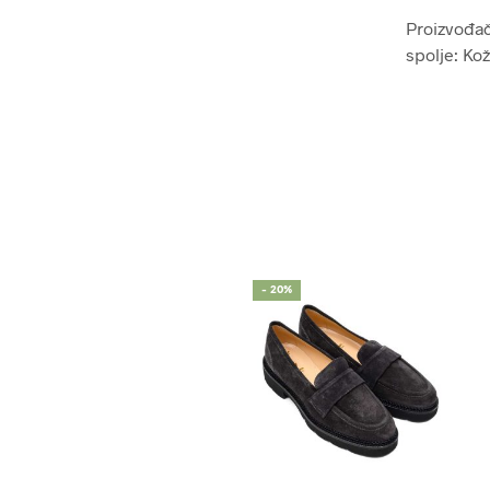
Proizvođač:
spolje: Ko
- 20%