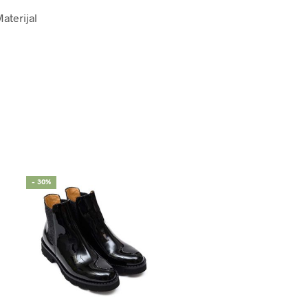
Materijal
- 30%