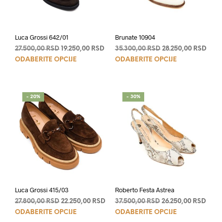
Luca Grossi 642/01
Brunate 10904
Originalna
Trenutna
Originalna
Tren
27.500,00
RSD
19.250,00
RSD
35.300,00
RSD
28.250,00
RSD
Ovaj
Ovaj
cena
cena
cena
cen
ODABERITE OPCIJE
ODABERITE OPCIJE
je
je:
je
je:
proizvod
proi
bila:
19.250,00 RSD.
bila:
28.2
ima
ima
27.500,00 RSD.
35.300,00 RSD.
više
više
- 20%
- 30%
varijanti.
varij
Opcije
Opci
mogu
mog
biti
biti
izabrane
izab
na
na
stranici
stran
proizvoda.
proi
Luca Grossi 415/03
Roberto Festa Astrea
Originalna
Trenutna
Originalna
Tren
27.800,00
RSD
22.250,00
RSD
37.500,00
RSD
26.250,00
RSD
Ovaj
Ovaj
cena
cena
cena
cena
ODABERITE OPCIJE
ODABERITE OPCIJE
je
je:
je
je:
proizvod
proi