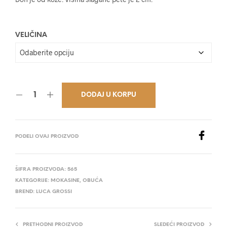
25.400,00 RSD.
VELIČINA
DODAJ U KORPU
PODELI OVAJ PROIZVOD
ŠIFRA PROIZVODA:
565
KATEGORIJE:
MOKASINE
,
OBUĆA
BREND:
LUCA GROSSI
PRETHODNI PROIZVOD
SLEDEĆI PROIZVOD