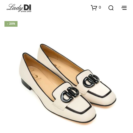
0
- 20%