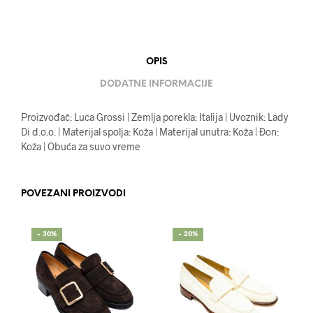
OPIS
DODATNE INFORMACIJE
Proizvođač: Luca Grossi | Zemlja porekla: Italija | Uvoznik: Lady
Di d.o.o. | Materijal spolja: Koža | Materijal unutra: Koža | Đon:
Koža | Obuća za suvo vreme
POVEZANI PROIZVODI
- 30%
- 20%