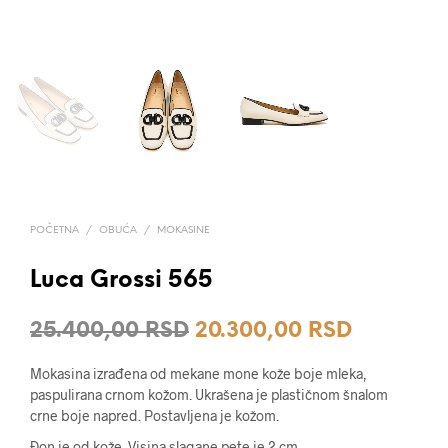
POČETNA
/
OBUĆA
/
MOKASINE
Luca Grossi 565
Originalna
Trenutna
25.400,00
RSD
20.300,00
RSD
cena
cena
Mokasina izrađena od mekane mone kože boje mleka,
je
je:
paspulirana crnom kožom. Ukrašena je plastičnom šnalom
crne boje napred. Postavljena je kožom.
bila:
20.300,0
Đon je od kože. Visina slagane pete je 2 cm.