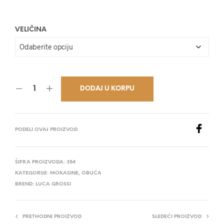
28.200,00 RSD.
VELIČINA
DODAJ U KORPU
PODELI OVAJ PROIZVOD
ŠIFRA PROIZVODA:
354
KATEGORIJE:
MOKASINE
,
OBUĆA
BREND:
LUCA GROSSI
PRETHODNI PROIZVOD
SLEDEĆI PROIZVOD