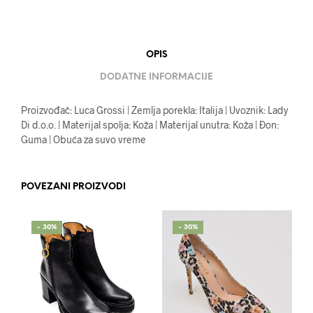
OPIS
DODATNE INFORMACIJE
Proizvođač: Luca Grossi | Zemlja porekla: Italija | Uvoznik: Lady
Di d.o.o. | Materijal spolja: Koža | Materijal unutra: Koža | Đon:
Guma | Obuća za suvo vreme
POVEZANI PROIZVODI
- 30%
- 30%