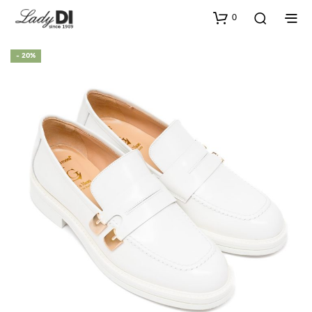
0
- 20%