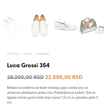
POČETNA
/
OBUĆA
/
MOKASINE
Luca Grossi 354
Originalna
Trenutna
28.200,00
RSD
22.550,00
RSD
cena
cena
Mokasina izrađena od kože visokog sjaja u beloj boji sa
je
je:
ukrasnim preklopom preko risa. Postavljena je kožom. Đon je
lagane vibran gume bele boje visine 1,5 cm a u predelu pete 3
bila:
22.550,0
cm.