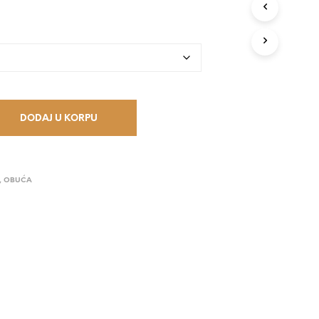
V
O
D
A
U
K
O
R
P
DODAJ U KORPU
I
.
,
OBUĆA