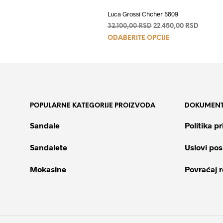
Luca Grossi Chcher 5809
Originalna
Trenutn
32.100,00
RSD
22.450,00
RSD
Ovaj
cena
cena
ODABERITE OPCIJE
je
je:
proizvod
bila:
22.450,
ima
32.100,00 RSD.
više
varijanti.
Opcije
POPULARNE KATEGORIJE PROIZVODA
DOKUMENT
mogu
biti
Sandale
Politika pr
izabrane
na
Sandalete
Uslovi pos
stranici
proizvoda.
Mokasine
Povraćaj 