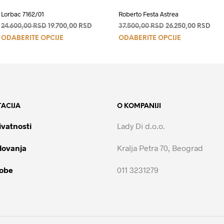
Lorbac 7162/01
Roberto Festa Astrea
a
Originalna
Trenutna
Originalna
Tren
24.600,00
RSD
19.700,00
RSD
37.500,00
RSD
26.250,00
RSD
Ovaj
Ovaj
cena
cena
cena
cen
ODABERITE OPCIJE
ODABERITE OPCIJE
je
je:
je
je:
proizvod
proizvod
00 RSD.
bila:
19.700,00 RSD.
bila:
26.2
ima
ima
24.600,00 RSD.
37.500,00 RSD.
više
više
varijanti.
varijanti.
Opcije
Opcije
ACIJA
O KOMPANIJI
mogu
mogu
biti
biti
ivatnosti
Lady Di d.o.o.
izabrane
izabrane
na
na
lovanja
Kralja Petra 70, Beograd
stranici
stranici
proizvoda.
proizvoda.
robe
011 3231279