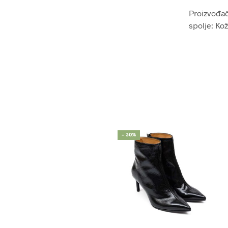
Proizvođač:
spolje: Ko
- 30%