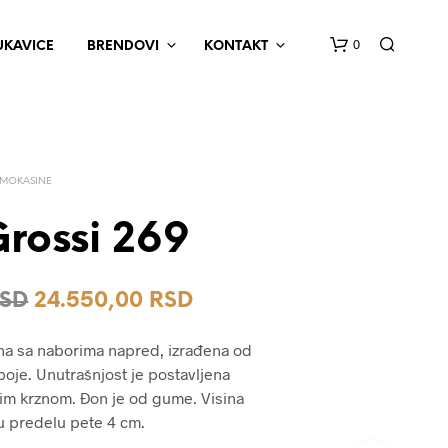
0
UKAVICE
BRENDOVI
KONTAKT
MOKASINE
rossi 269
N
Originalna
Trenutna
SD
24.550,00
RSD
E
M
cena
cena
A
na sa naborima napred, izrađena od
P
je
je:
boje. Unutrašnjost je postavljena
R
bila:
24.550,00 RSD.
im krznom. Đon je od gume. Visina
O
I
 u predelu pete 4 cm.
30.700,00 RSD.
Z