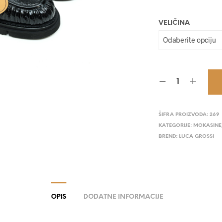
VELIČINA
ŠIFRA PROIZVODA:
269
KATEGORIJE:
MOKASINE
BREND:
LUCA GROSSI
OPIS
DODATNE INFORMACIJE