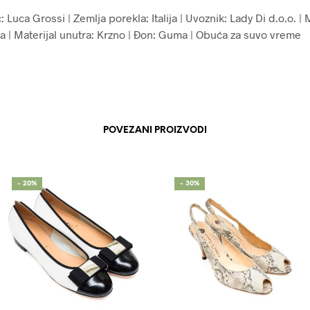
 Luca Grossi | Zemlja porekla: Italija | Uvoznik: Lady Di d.o.o. | 
ža | Materijal unutra: Krzno | Đon: Guma | Obuća za suvo vreme
POVEZANI PROIZVODI
- 20%
- 30%