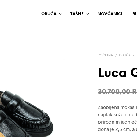
OBUĆA
TAŠNE
NOVČANICI
R
POČETNA
/
OBUĆA
/
Luca G
30.700,00
R
Zaobljena mokasi
naplak kože crne 
prirodnim jagnjeć
đona je 2,5 cm, a