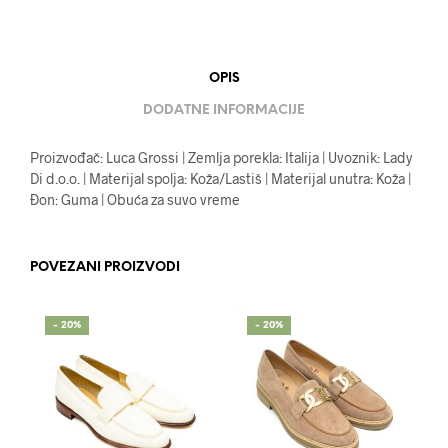
OPIS
DODATNE INFORMACIJE
Proizvođač: Luca Grossi | Zemlja porekla: Italija | Uvoznik: Lady
Di d.o.o. | Materijal spolja: Koža/Lastiš | Materijal unutra: Koža |
Đon: Guma | Obuća za suvo vreme
POVEZANI PROIZVODI
- 20%
- 20%