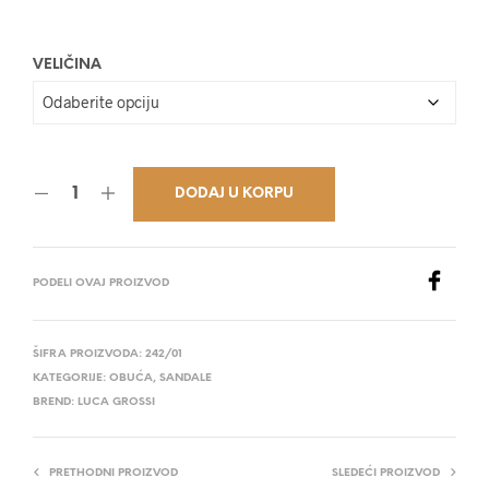
28.800,00 RSD.
VELIČINA
DODAJ U KORPU
PODELI OVAJ PROIZVOD
ŠIFRA PROIZVODA:
242/01
KATEGORIJE:
OBUĆA
,
SANDALE
BREND:
LUCA GROSSI
PRETHODNI PROIZVOD
SLEDEĆI PROIZVOD