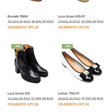
Brunate 10904
Luca Grossi 435/01
Originalna
Trenutna
Originalna
Tren
35.300,00
RSD
28.250,00
RSD
27.800,00
RSD
22.250,00
RSD
Ovaj
Ovaj
cena
cena
cena
cena
ODABERITE OPCIJE
ODABERITE OPCIJE
je
je:
je
je:
proizvod
proi
bila:
28.250,00 RSD.
bila:
22.25
ima
ima
35.300,00 RSD.
27.800,00 RSD.
više
više
- 30%
- 20%
varijanti.
varij
Opcije
Opci
mogu
mog
biti
biti
izabrane
izab
na
na
stranici
stran
proizvoda.
proi
Luca Grossi 202
Lorbac 7162/01
Originalna
Trenutna
Originalna
Tren
33.200,00
RSD
23.250,00
RSD
24.600,00
RSD
19.700,00
RSD
Ovaj
Ovaj
cena
cena
cena
cena
ODABERITE OPCIJE
ODABERITE OPCIJE
je
je:
je
je:
proizvod
proi