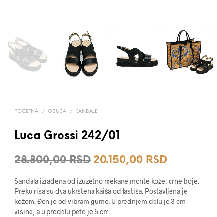
POČETNA
/
OBUĆA
/
SANDALE
Luca Grossi 242/01
Originalna
Trenutna
28.800,00
RSD
20.150,00
RSD
cena
cena
Sandala izrađena od izuzetno mekane monte kože, crne boje.
je
je:
Preko risa su dva ukrštena kaiša od lastiša. Postavljena je
kožom. Đon je od vibram gume. U prednjem delu je 3 cm
bila:
20.150,00
visine, a u predelu pete je 5 cm.