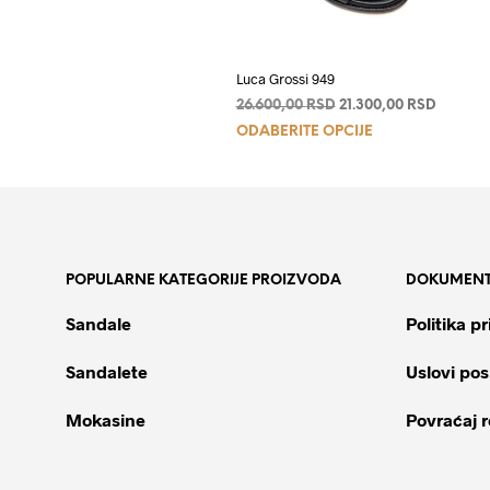
Luca Grossi 949
Originalna
Trenutn
26.600,00
RSD
21.300,00
RSD
Ovaj
cena
cena
ODABERITE OPCIJE
je
je:
proizvod
bila:
21.300,
ima
26.600,00 RSD.
više
varijanti.
Opcije
POPULARNE KATEGORIJE PROIZVODA
DOKUMENT
mogu
biti
Sandale
Politika pr
izabrane
na
Sandalete
Uslovi pos
stranici
proizvoda.
Mokasine
Povraćaj 