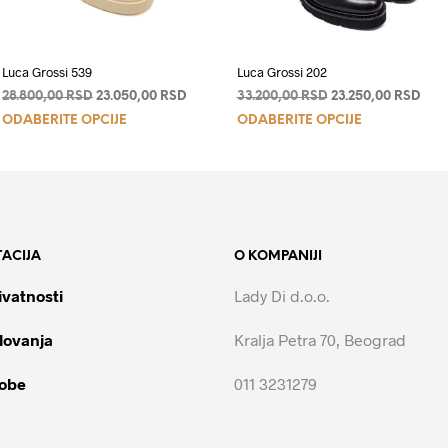
Luca Grossi 539
Luca Grossi 202
a
Originalna
Trenutna
Originalna
Tren
28.800,00
RSD
23.050,00
RSD
33.200,00
RSD
23.250,00
RSD
Ovaj
Ovaj
cena
cena
cena
cen
ODABERITE OPCIJE
ODABERITE OPCIJE
je
je:
je
je:
proizvod
proizvod
00 RSD.
bila:
23.050,00 RSD.
bila:
23.2
ima
ima
28.800,00 RSD.
33.200,00 RSD.
više
više
varijanti.
varijanti.
Opcije
Opcije
ACIJA
O KOMPANIJI
mogu
mogu
biti
biti
ivatnosti
Lady Di d.o.o.
izabrane
izabrane
na
na
lovanja
Kralja Petra 70, Beograd
stranici
stranici
proizvoda.
proizvoda.
robe
011 3231279