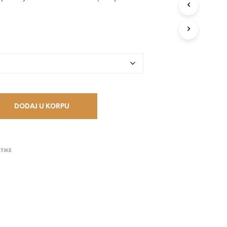
V
O
D
A
U
K
O
R
P
I
.
DODAJ U KORPU
ATIKE