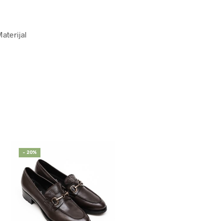
Materijal
- 20%