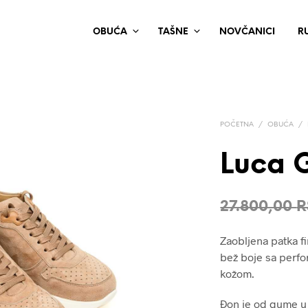
OBUĆA
TAŠNE
NOVČANICI
R
POČETNA
/
OBUĆA
/
Luca G
27.800,00
R
Zaobljena patka f
bež boje sa perf
kožom.
Đon je od gume u 