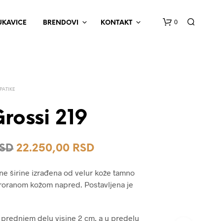
0
UKAVICE
BRENDOVI
KONTAKT
PATIKE
rossi 219
N
Originalna
Trenutna
SD
22.250,00
RSD
E
M
cena
cena
A
ine širine izrađena od velur kože tamno
P
je
je:
ororanom kožom napred. Postavljena je
R
bila:
22.250,00 RSD.
O
I
27.800,00 RSD.
Z
prednjem delu visine 2 cm, a u predelu