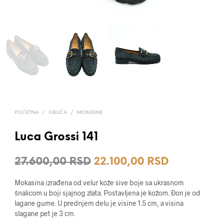
POČETNA
/
OBUĆA
/
MOKASINE
Luca Grossi 141
Originalna
Trenutna
27.600,00
RSD
22.100,00
RSD
cena
cena
Mokasina izrađena od velur kože sive boje sa ukrasnom
je
je:
šnalicom u boji sjajnog zlata. Postavljena je kožom. Đon je od
lagane gume. U prednjem delu je visine 1.5 cm, a visina
bila:
22.100,00
slagane pet je 3 cm.