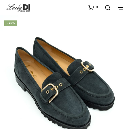
0
- 20%