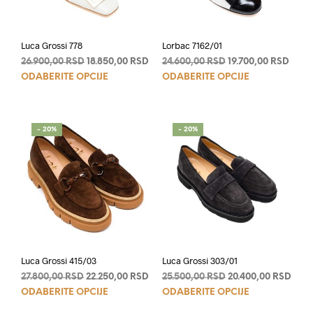
Luca Grossi 778
Lorbac 7162/01
Originalna
Trenutna
Originalna
Tren
26.900,00
RSD
18.850,00
RSD
24.600,00
RSD
19.700,00
RSD
Ovaj
Ovaj
cena
cena
cena
cena
ODABERITE OPCIJE
ODABERITE OPCIJE
je
je:
je
je:
proizvod
proi
bila:
18.850,00 RSD.
bila:
19.70
ima
ima
26.900,00 RSD.
24.600,00 RSD.
više
više
- 20%
- 20%
varijanti.
varij
Opcije
Opci
mogu
mog
biti
biti
izabrane
izab
na
na
stranici
stran
proizvoda.
proi
Luca Grossi 415/03
Luca Grossi 303/01
Originalna
Trenutna
Originalna
Tren
27.800,00
RSD
22.250,00
RSD
25.500,00
RSD
20.400,00
RSD
Ovaj
Ovaj
cena
cena
cena
cen
ODABERITE OPCIJE
ODABERITE OPCIJE
je
je:
je
je:
proizvod
proi