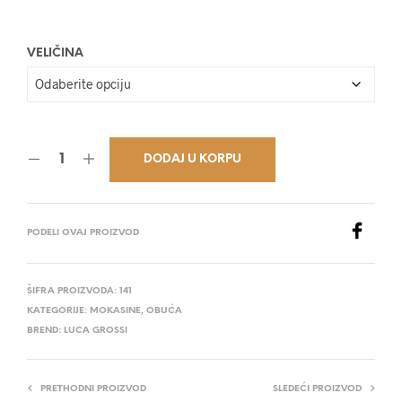
27.600,00 RSD.
VELIČINA
DODAJ U KORPU
PODELI OVAJ PROIZVOD
ŠIFRA PROIZVODA:
141
KATEGORIJE:
MOKASINE
,
OBUĆA
BREND:
LUCA GROSSI
PRETHODNI PROIZVOD
SLEDEĆI PROIZVOD