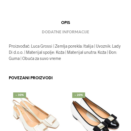
OPIS
DODATNE INFORMACIJE
Proizvođač: Luca Grossi | Zemlja porekla: Italija | Uvoznik: Lady
Di d.o.o. | Materijal spolje: Koža | Materijal unutra: Koža | Đon:
Guma | Obuća za suvo vreme
POVEZANI PROIZVODI
- 30%
- 20%