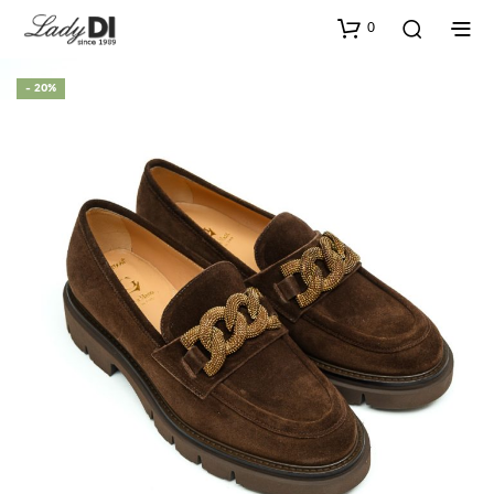
0
- 20%