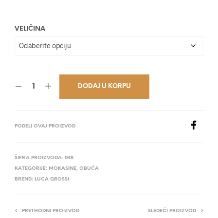
28.800,00 RSD.
VELIČINA
DODAJ U KORPU
PODELI OVAJ PROIZVOD
ŠIFRA PROIZVODA:
048
KATEGORIJE:
MOKASINE
,
OBUĆA
BREND:
LUCA GROSSI
PRETHODNI PROIZVOD
SLEDEĆI PROIZVOD