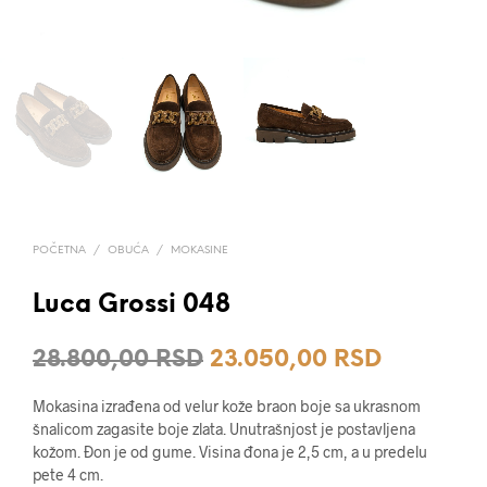
POČETNA
/
OBUĆA
/
MOKASINE
Luca Grossi 048
Originalna
Trenutna
28.800,00
RSD
23.050,00
RSD
cena
cena
Mokasina izrađena od velur kože braon boje sa ukrasnom
je
je:
šnalicom zagasite boje zlata. Unutrašnjost je postavljena
kožom. Đon je od gume. Visina đona je 2,5 cm, a u predelu
bila:
23.050,0
pete 4 cm.