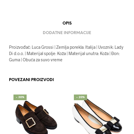
OPIS
DODATNE INFORMACIJE
Proizvođač: Luca Grossi | Zemlja porekla: Italija | Uvoznik: Lady
Di d.o.o. | Materijal spolje: Koža | Materijal unutra: Koža | Đon:
Guma | Obuća za suvo vreme
POVEZANI PROIZVODI
- 30%
- 20%