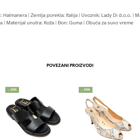
 Halmanera | Zemlja porekla: Italija | Uvoznik: Lady Di d.o.o. | Ma
ža | Materijal unutra: Koža | Đon: Guma | Obuća za suvo vreme
POVEZANI PROIZVODI
- 20%
- 30%