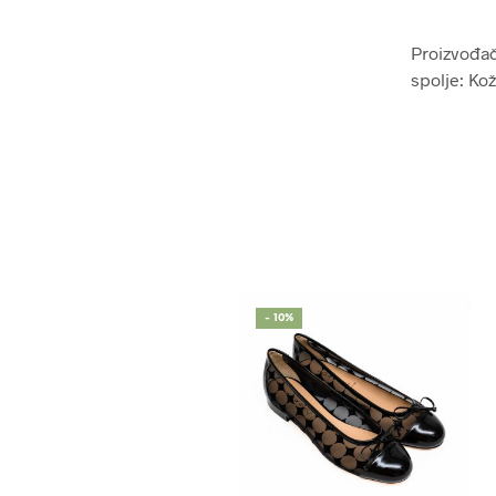
Proizvođač:
spolje: Ko
- 10%