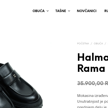
OBUĆA
TAŠNE
NOVČANICI
R
POČETNA
/
OBUĆA
/
Halma
Rama
35.900,00
Mokasina izrađen
Unutrašnjost je p
prednjem delu je 