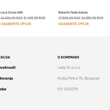
Luca Grossi 949
Roberto Festa Astrea
a
Originalna
Trenutna
Originalna
Tren
26.600,00
RSD
21.300,00
RSD
37.500,00
RSD
26.250,00
RSD
Ovaj
Ovaj
cena
cena
cena
cen
ODABERITE OPCIJE
ODABERITE OPCIJE
je
je:
je
je:
proizvod
proizvod
0 RSD.
bila:
21.300,00 RSD.
bila:
26.2
ima
ima
26.600,00 RSD.
37.500,00 RSD.
više
više
varijanti.
varijanti.
Opcije
Opcije
ACIJA
O KOMPANIJI
mogu
mogu
biti
biti
ivatnosti
Lady Di d.o.o.
izabrane
izabrane
na
na
lovanja
Kralja Petra 70, Beograd
stranici
stranici
proizvoda.
proizvoda.
robe
011 3231279