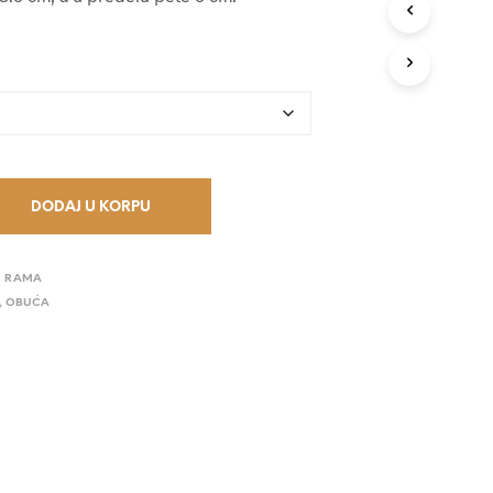
V
35.900,00 RSD.
O
D
A
U
K
O
R
P
I
DODAJ U KORPU
.
01 RAMA
,
OBUĆA