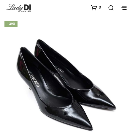
0
- 20%