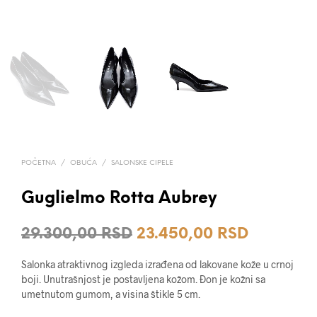
POČETNA
/
OBUĆA
/
SALONSKE CIPELE
Guglielmo Rotta Aubrey
Originalna
Trenutna
29.300,00
RSD
23.450,00
RSD
cena
cena
Salonka atraktivnog izgleda izrađena od lakovane kože u crnoj
je
je:
boji. Unutrašnjost je postavljena kožom. Đon je kožni sa
umetnutom gumom, a visina štikle 5 cm.
bila:
23.450,0