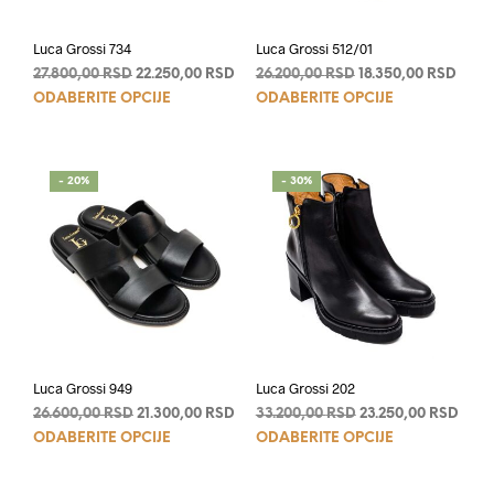
Luca Grossi 734
Luca Grossi 512/01
Originalna
Trenutna
Originalna
Tren
27.800,00
RSD
22.250,00
RSD
26.200,00
RSD
18.350,00
RSD
Ovaj
Ovaj
cena
cena
cena
cena
ODABERITE OPCIJE
ODABERITE OPCIJE
je
je:
je
je:
proizvod
proi
bila:
22.250,00 RSD.
bila:
18.35
ima
ima
27.800,00 RSD.
26.200,00 RSD.
više
više
- 20%
- 30%
varijanti.
varij
Opcije
Opci
mogu
mog
biti
biti
izabrane
izab
na
na
stranici
stran
proizvoda.
proi
Luca Grossi 949
Luca Grossi 202
Originalna
Trenutna
Originalna
Tren
26.600,00
RSD
21.300,00
RSD
33.200,00
RSD
23.250,00
RSD
Ovaj
Ovaj
cena
cena
cena
cena
ODABERITE OPCIJE
ODABERITE OPCIJE
je
je:
je
je:
proizvod
proi
bila:
21.300,00 RSD.
bila:
23.25
ima
ima