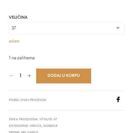
45.200,00 RSD.
VELIČINA
OČISTI
1 na zalihama
DODAJ U KORPU
PODELI OVAJ PROIZVOD
ŠIFRA PROIZVODA:
11730/01-37
KATEGORIJE:
OBUĆA
,
SANDALE
BREND:
DEL CARLO