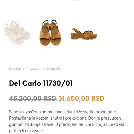
POČETNA
/
OBUĆA
/
SANDALE
Del Carlo 11730/01
Originalna
Trenutna
45.200,00
RSD
31.650,00
RSD
cena
cena
Sandala izrađena od mekane velur kože svetlo braon boje.
je
je:
Postavljena je kožom iznutra i preko đona. Đon je presvučen
gumom sa donje strane. U prednjem delu je 3 cm, a u predelu
bila:
31.650,0
pete 5.5 cm visine.