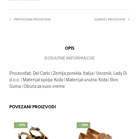
PRETHODNI PROIZVOD
SLEDEĆI PROIZVOD
OPIS
DODATNE INFORMACIJE
Proizvođač: Del Carlo | Zemlja porekla: Italija | Uvoznik: Lady Di
d.o.o. | Materijal spolja: Koža | Materijal unutra: Koža | Đon:
Guma | Obuća za suvo vreme
POVEZANI PROIZVODI
- 30%
- 20%